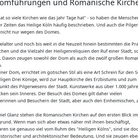
omführungen und Romanische Kirch
at so viele Kirchen wie das Jahr Tage hat" - so haben die Mensche
r Zeiten das Heilige Köln häufig beschrieben. Und auch die Pilger
nicht nur wegen des Domes.
elalter und noch bis weit in die Neuzeit hinein bestimmten die Pr
chen und die Vielzahl der Heiligenreliquien den Ruf einer Stadt, s
n. Davon zeugen sowohl der Dom als auch die zwölf großen Roma
.
ner Dom, errichtet im gotischen Stil als eine Art Schrein für den 
iligen Drei Könige, wird zur Hauptkirche des Erzbistums und zum
punkt des Pilgerwesens der Stadt. Kunstwerke aus über 1.000 Jahr
ken sein Inneres. Der Besuch des Domes gilt daher vielen
erinnen und Besuchern der Stadt, aber auch den Einheimischen, a
viel Glanz stehen die Romanischen Kirchen auf den ersten Blick im
grund. Wenn man sich aber etwas näher mit ihnen beschäftigt,
aren sie genauso viel vom Ruhm des "Heiligen Kölns", sind sie do
istorischer und architektonischer Bedeutung. Und sie zeugen eb