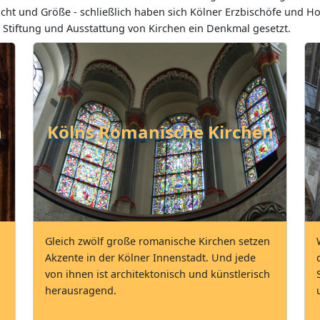
cht und Größe - schließlich haben sich Kölner Erzbischöfe und H
r Stiftung und Ausstattung von Kirchen ein Denkmal gesetzt.
n
Kölns Romanische Kirchen
Gleich zwölf große romanische Kirchen setzen
Akzente in der Kölner Innenstadt. Und jede
von ihnen ist architektonisch und künstlerisch
herausragend.