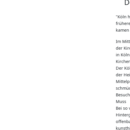
D
"Köln h
frühere
kamen 
Im Mitt
der Kir
in Köl
Kirchen
Der Köl
der He
Mittel
schmüc
Besuch
Muss
Bei so 
Hinter
offenb
kunsth