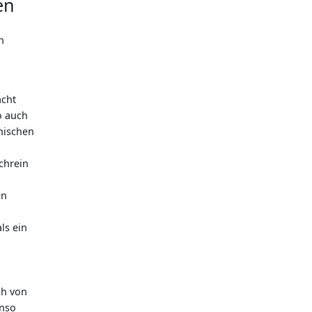
en
n
acht
o auch
nischen
Schrein
en
ls ein
ch von
enso