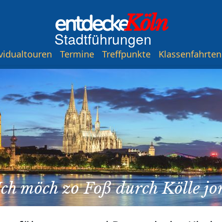
entdecke
Köln
Stadtführungen
vidualtouren
Termine
Treffpunkte
Klassenfahrten
Ich möch zo Foß durch Kölle jo