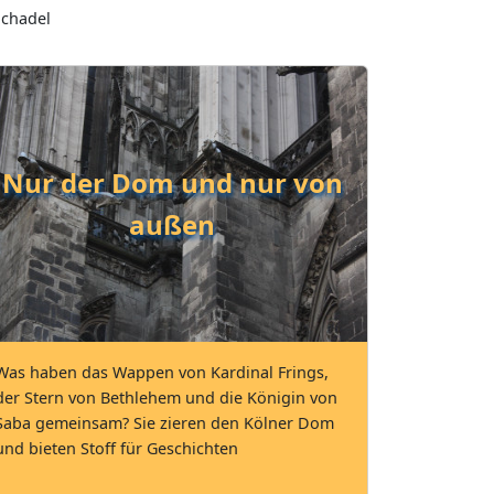
ochadel
Nur der Dom und nur von
außen
Was haben das Wappen von Kardinal Frings,
der Stern von Bethlehem und die Königin von
Saba gemeinsam? Sie zieren den Kölner Dom
und bieten Stoff für Geschichten