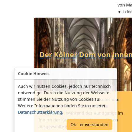
von Ma
mit de
Der Kölner Dom von inne
Cookie Hinweis
Auch wir nutzen Cookies, jedoch nur technisch
notwendige. Durch die Nutzung der Webseite
stimmen Sie der Nutzung von Cookies zu!
Der Dom ist das Wahrzeichen Kölns und
Weitere Informationen finden Sie in unserer
zugleich Höhepunkt des gotischen
Datenschutzerklärung
.
Kirchenbaus. Während des Rundgangs im
Innern der Kathedrale stellen wir Ihnen
Ok - einverstanden
ausgewählte Kunstwerke vor.