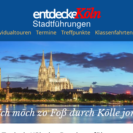
entdecke
Köln
Stadtführungen
vidualtouren
Termine
Treffpunkte
Klassenfahrten
Ich möch zo Foß durch Kölle jo