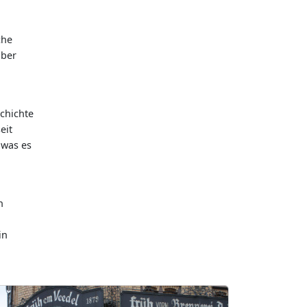
che
über
chichte
eit
 was es
n
in