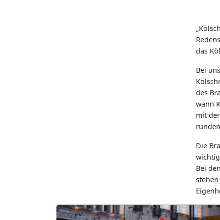
Kölsch
Redens
das Köl
Bei un
Kölsch
des Br
wann K
mit der
runden
Die Bra
wichti
Bei de
stehen 
Eigenhe