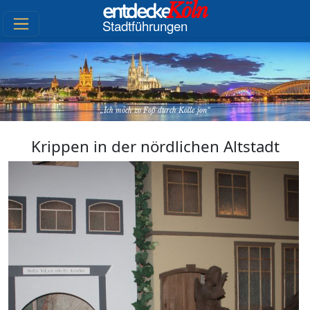
entdecke
Köln
Stadtführungen
Ich möch zo Foß durch Kölle jon
Krippen in der nördlichen Altstadt