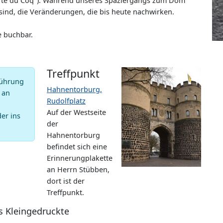
orte du Coq"). Während unseres Spaziergangs zum Dom
 sind, die Veränderungen, die bis heute nachwirken.
e buchbar.
Treffpunkt
 Führung
Hahnentorburg,
 an
Rudolfplatz
Auf der Westseite
er ins
der
Hahnentorburg
befindet sich eine
Erinnerungplakette
an Herrn Stübben,
dort ist der
Treffpunkt.
s Kleingedruckte