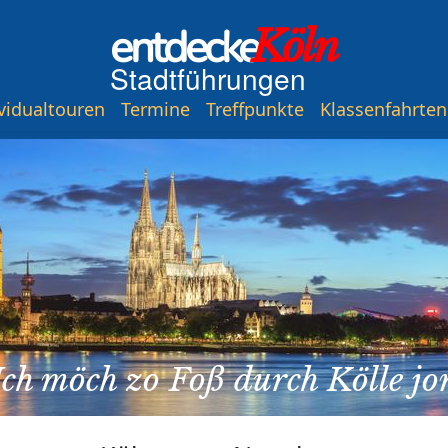
entdecke
Köln
Stadtführungen
vidualtouren
Termine
Treffpunkte
Klassenfahrten
Ich möch zo Foß durch Kölle jo