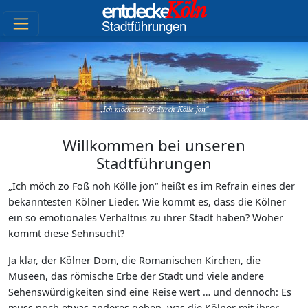
entdecke
Köln
Stadtführungen
Ich möch zo Foß durch Kölle jon
Willkommen bei unseren
Stadtführungen
Ich möch zo Foß noh Kölle jon
heißt es im Refrain eines der
bekanntesten Kölner Lieder. Wie kommt es, dass die Kölner
ein so emotionales Verhältnis zu ihrer Stadt haben? Woher
kommt diese Sehnsucht?
Ja klar, der Kölner Dom, die Romanischen Kirchen, die
Museen, das römische Erbe der Stadt und viele andere
Sehenswürdigkeiten sind eine Reise wert … und dennoch: Es
muss noch etwas anderes geben, was die Kölner mit ihrer